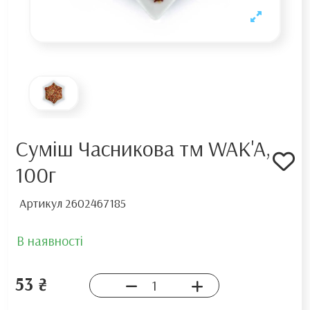
Суміш Часникова тм WAK'A,
100г
Артикул
2602467185
В наявності
53 ₴