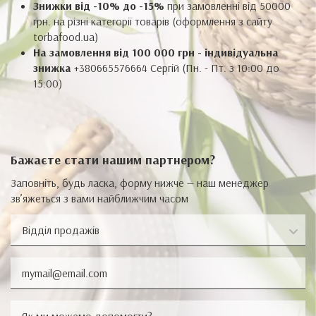
Знижки від -10% до -15%
при замовленні від 50000
грн. на різні категорії товарів (оформлення з сайту
torbafood.ua)
На замовлення від 100 000 грн - індивідуальна
знижка
+380665576664 Сергій (Пн. - Пт. з 10:00 до
15:00)
Бажаєте стати нашим партнером?
Заповніть, будь ласка, форму нижче — наш менеджер
зв’яжеться з вами найближчим часом