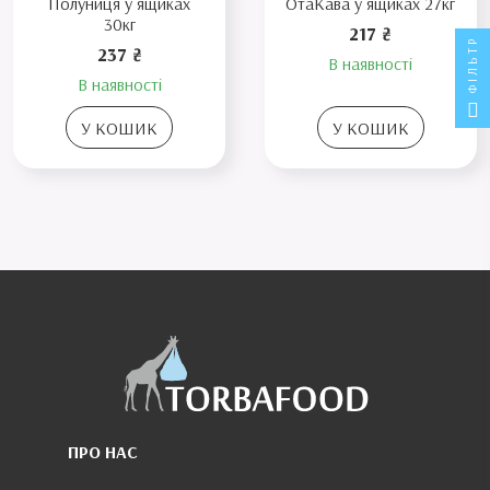
Полуниця у ящиках
ОтаКава у ящиках 27кг
30кг
217 ₴
ФІЛЬТР
237 ₴
В наявності
В наявності
У КОШИК
У КОШИК
ПРО НАС