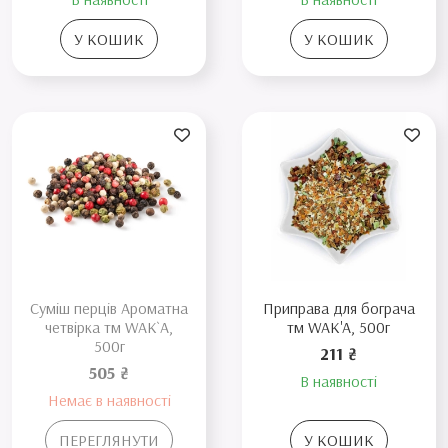
У КОШИК
У КОШИК
Суміш перців Ароматна
Приправа для бограча
четвірка тм WAK`A,
тм WAK'A, 500г
500г
211 ₴
505 ₴
В наявності
Немає в наявності
ПЕРЕГЛЯНУТИ
У КОШИК