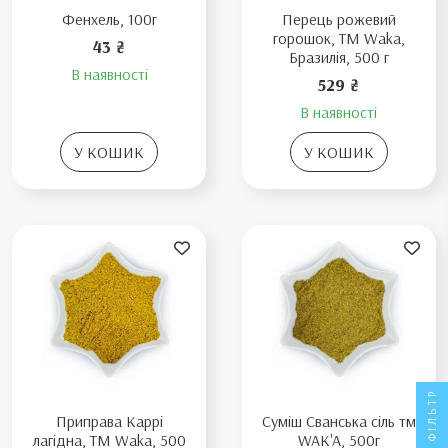
Фенхель, 100г
Перець рожевий
горошок, TM Waka,
43 ₴
Бразилія, 500 г
В наявності
529 ₴
В наявності
У КОШИК
У КОШИК
ФІЛЬТР
Приправа Каррі
Суміш Сванська сіль тм
лагідна, ТМ Waka, 500
WAK'A, 500г