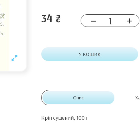
34 ₴
У КОШИК
Опис
Х
Кріп сушений, 100 г