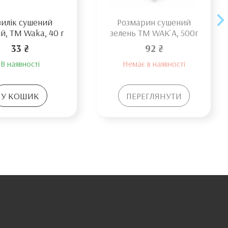
зилік сушений
Розмарин сушений
й, TM Waka, 40 г
зелень TM WAK`A, 500г
33 ₴
92 ₴
В наявності
Немає в наявності
У КОШИК
ПЕРЕГЛЯНУТИ