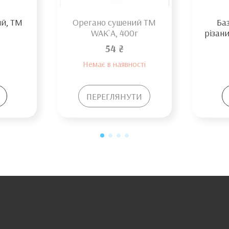
ий, TM
Орегано сушений TM
Ба
г
WAK`A, 400г
різани
54 ₴
Немає в наявності
ПЕРЕГЛЯНУТИ