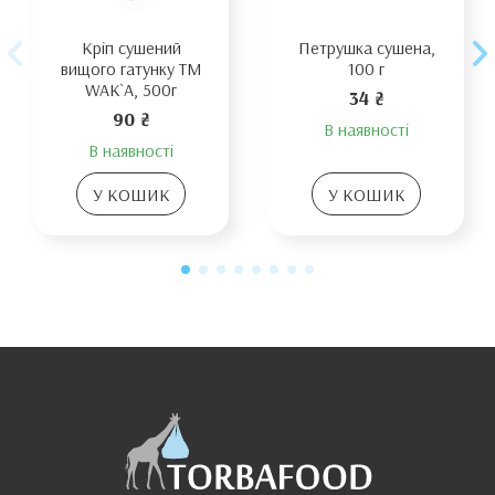
Кріп сушений
Петрушка сушена,
вищого гатунку TM
100 г
WAK`A, 500г
34 ₴
90 ₴
В наявності
В наявності
У КОШИК
У КОШИК