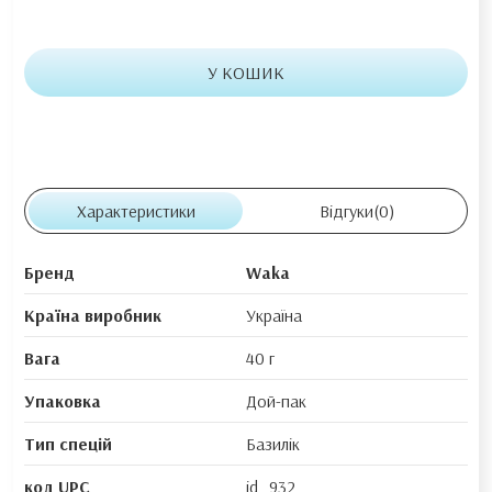
У КОШИК
Характеристики
Відгуки
(0)
Бренд
Waka
Країна виробник
Україна
Вага
40 г
Упаковка
Дой-пак
Тип спецій
Базилік
код UPC
id_932