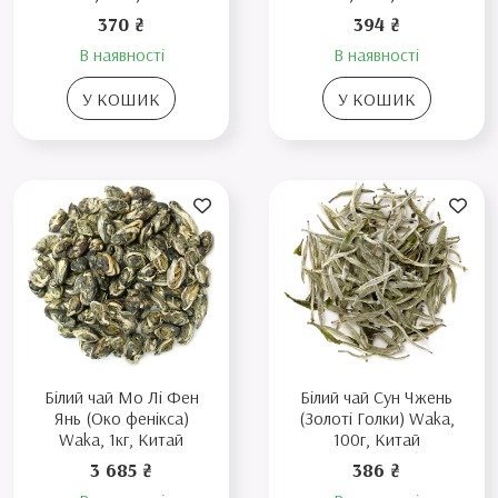
370 ₴
394 ₴
В наявності
В наявності
У КОШИК
У КОШИК
Білий чай Мо Лі Фен
Білий чай Сун Чжень
Янь (Око фенікса)
(Золоті Голки) Waka,
Waka, 1кг, Китай
100г, Китай
3 685 ₴
386 ₴