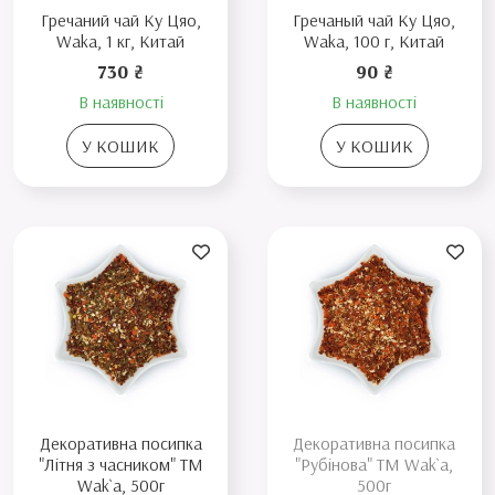
Гречаний чай Ку Цяо,
Гречаный чай Ку Цяо,
Waka, 1 кг, Китай
Waka, 100 г, Китай
730 ₴
90 ₴
В наявності
В наявності
У КОШИК
У КОШИК
Декоративна посипка
Декоративна посипка
"Літня з часником" ТМ
"Рубінова" TM Wak`a,
Wak`a, 500г
500г