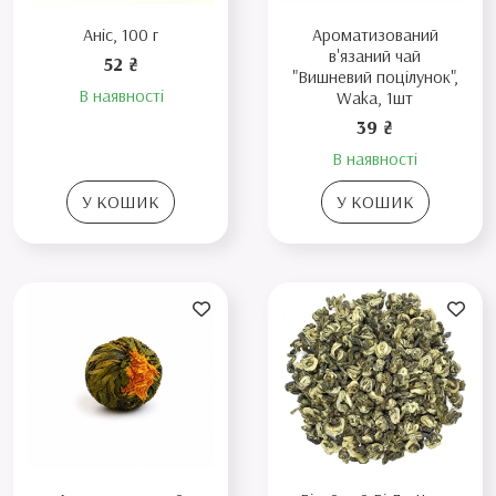
Аніс, 100 г
Ароматизований
в'язаний чай
52 ₴
"Вишневий поцілунок",
В наявності
Waka, 1шт
39 ₴
В наявності
У КОШИК
У КОШИК