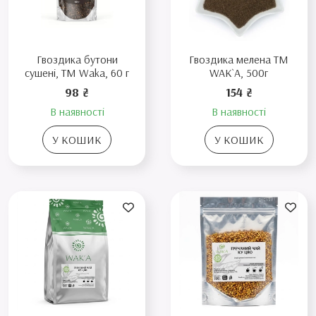
Гвоздика бутони
Гвоздика мелена TM
сушені, TM Waka, 60 г
WAK`A, 500г
98 ₴
154 ₴
В наявності
В наявності
У КОШИК
У КОШИК