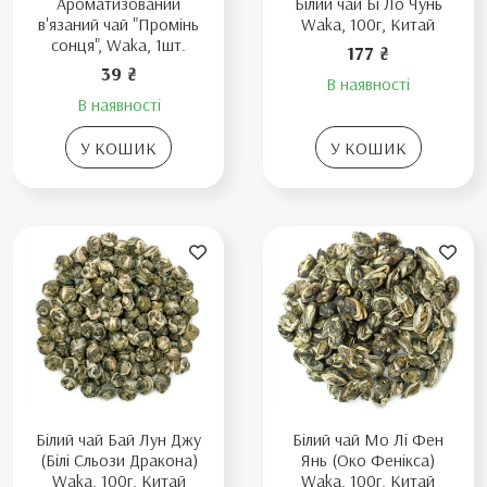
Ароматизований
Білий чай Бі Ло Чунь
в'язаний чай "Промінь
Waka, 100г, Китай
сонця", Waka, 1шт.
177 ₴
39 ₴
В наявності
В наявності
У КОШИК
У КОШИК
Білий чай Бай Лун Джу
Білий чай Мо Лі Фен
(Білі Сльози Дракона)
Янь (Око Фенікса)
Waka, 100г, Китай
Waka, 100г, Китай