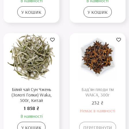
В наявності
В наявності
У КОШИК
У КОШИК
Білий чай Сун Чжень
Бад'ян плоди тм
(Золоті Голки) Waka,
WAK`A, 300г
500г, Китай
232 ₴
1 858 ₴
Немає в наявності
В наявності
У КОШИК
ПЕРЕГЛЯНУТИ