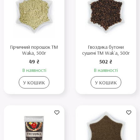
Гірчичний порошок ТМ
Гвоздика бутони
Waka, 500г
сушені TM Wak`a, 500г
49 ₴
502 ₴
В наявності
В наявності
У КОШИК
У КОШИК