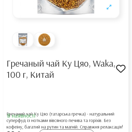
Гречаный чай Ку Цяо, Waka,
100 г, Китай
Гречаний чай Ку Цяо (татарська гречка) - натуральний
В наявності
суперфуд із нотками вівсяного печива та горіхів. Без
кофеїну, багатий на рутин та магній. Справжня релаксація!