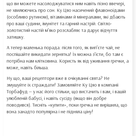
що ви можете насолоджуватися ним навіть пізно ввечері,
не хвилюючись про сон. Ку Цяо насичений флавоноїдами
(особливо рутином), вітамінами й мінералами, які дбають
про ваші судини, імунітет та гарний настрій. Світло-
золотистий настій м’яко розслабляє та дарує відчуття
затишку.
А тепер маленька порада: після того, як вип’єте чай, не
поспішайте викидати зернятка! Їх можна з’їсти, бо там є
потрібна нам клітковина. Користь як від уживання гречки, а
може, навіть більша.
Ну що, ваші рецептори вже в очікуванні свята? Не
змушуйте їх страждати! Замовляйте Ку Цяо в компанії
Торбафуд — у нас його стільки, що вистачить і вам, і вашій
улюбленій бабусі, і навіть сусіду (якщо він добре
поводився). Тисніть «купити», поки гречка не вирішила, що
вона занадто популярна і не підняла ціну!