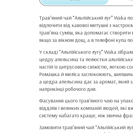
Трав’яний чай “Альпійський луг” Waka по
відпочити від кавової метушні з настроєм
трав’яна суміш, яка допомагає створити 
якщо за вікном дощ, а в телефоні купа п
У складі “Альпійського лугу” Waka зібрал
цедру апельсина та пелюстки альпійських
настій із цитрусовою свіжістю, легкою 
Ромашка й меліса заспокоюють, шипшина 
а цедра апельсина дає за аромат, який 
наприкінці робочого дня.
Фасування цього трав'яного чаю на упако
відділів і великих компаній людей, які в
систему набагато краще, ніж звична фраз
Замовити трав’яний чай “Альпійський луг