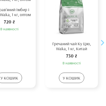
рав'яний Імбир і
Waka, 1 кг, оптом
720 ₴
В наявності
Гречаний чай Ку Цяо,
Waka, 1 кг, Китай
730 ₴
В наявності
У КОШИК
У КОШИК