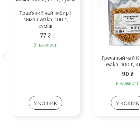
Трав'яний чай Імбир і
лимон Waka, 100 г,
суміш
77 ₴
В наявності
Гречаный чай К
Waka, 100 г, 
90 ₴
В наявності
У КОШИК
У КОШИК