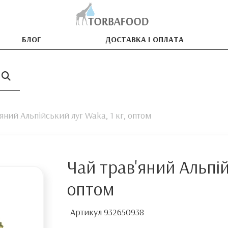
БЛОГ
ДОСТАВКА І ОПЛАТА
яний Альпійський луг Waka, 1 кг, оптом
Чай трав'яний Альпій
оптом
Артикул
932650938