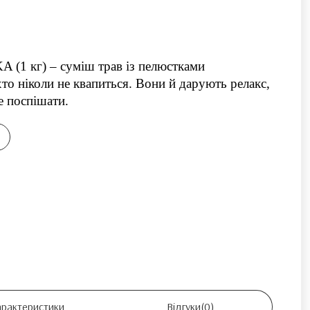
 (1 кг) – суміш трав із пелюстками 
іхто ніколи не квапиться. Вони й дарують релакс, 
е поспішати.
арактеристики
Відгуки
(0)