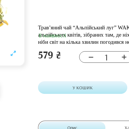
Трав’яний чай “Альпійський луг” WAKA
В наявності
альпійських квітів, зібраних там, де н
ніби світ на кілька хвилин погодився н
579 ₴
У КОШИК
Опис
Х