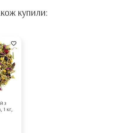
акож купили:
й з
 1 кг,