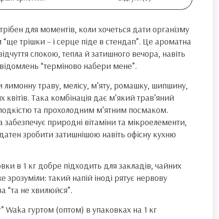
трібен для моментів, коли хочеться дати організму
 “ще трішки – і серце піде в стендап”. Це ароматна
відчуття спокою, тепла й затишного вечора, навіть
овідомлень “терміново набери мене”.
и лимонну траву, мелісу, м’яту, ромашку, шипшину,
 квітів. Така комбінація дає м’який трав’яний
солодкістю та прохолодним м’ятним посмаком.
забезпечує природні вітаміни та мікроелементи,
здатен зробити затишнішою навіть офісну кухню
вки в 1 кг добре підходить для закладів, чайних
же зрозуміли: такий напій іноді рятує нервову
а “та не хвилюйся”.
” Waka гуртом (оптом) в упаковках на 1 кг