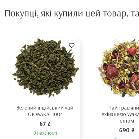
Покупці, які купили цей товар, т
Зелений індійський чай
Чай трав'яни
OP WAKA, 100г
ехінацеєю Waka,
оптом
67 ₴
690 ₴
В наявності