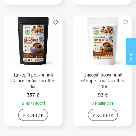
ФІЛЬТР
Цикорій розчинний
Цикорій розчинний
«Класичний», Jacoffee,
«Амаретто», Jacoffee,
1кг
200г
357 ₴
92 ₴
В наявності
В наявності
У КОШИК
У КОШИК