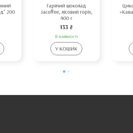
инний
Гарячий шоколад
Цико
ад" 200
Jacoffee, лісовий горіх,
«Кава
400 г
133 ₴
В наявності
У КОШИК