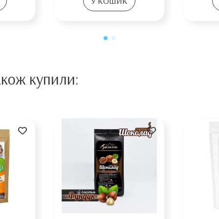
У КОШИК
акож купили: