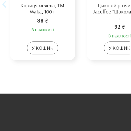
Кориця мелена, TM
Цикорій розч
Waka, 100 г
Jacoffee "Шокол
г
88 ₴
92 ₴
В наявності
В наявності
У КОШИК
У КОШИК