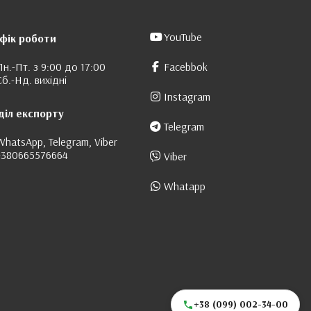
YouTube
фік роботи
Пн.-Пт. з 9:00 до 17:00
Facebbok
Сб.-Нд. вихідні
Instagram
діл експорту
Telegram
WhatsApp, Telegram, Viber
+380665576664
Viber
Whatapp
+38 (099) 002-34-00