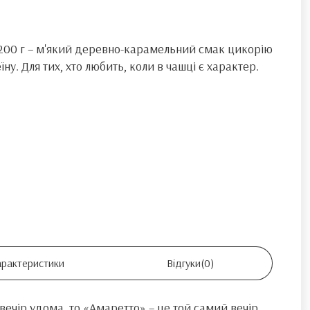
 200 г – м'який деревно-карамельний смак цикорію
у. Для тих, хто любить, коли в чашці є характер.
арактеристики
Відгуки
(0)
ечір удома, то «Амаретто» – це той самий вечір,