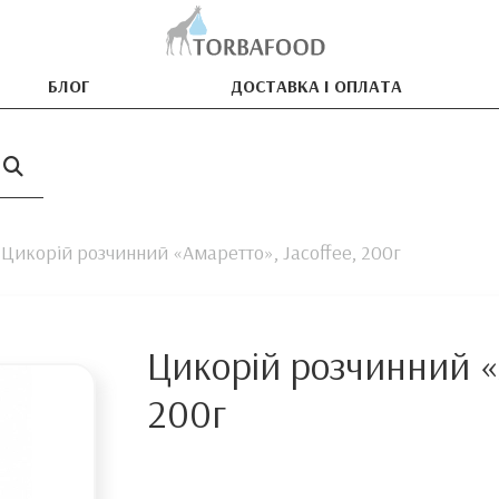
БЛОГ
ДОСТАВКА І ОПЛАТА
Цикорій розчинний «Амаретто», Jacoffee, 200г
Цикорій розчинний «
200г