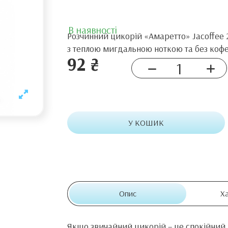
В наявності
Розчинний цикорій «Амаретто» Jacoffee
з теплою мигдальною ноткою та без кофеїн
92 ₴
У КОШИК
Опис
Х
Якщо звичайний цикорій – це спокійний в