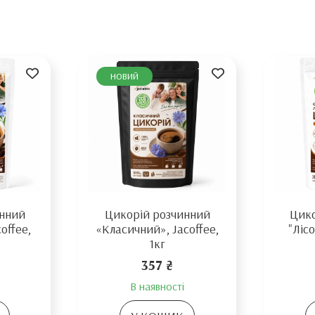
новий
инний
Цикорій розчинний
Цико
offee,
«Класичний», Jacoffee,
"Ліс
1кг
357 ₴
В наявності