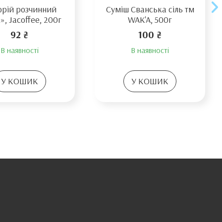
рій розчинний
Суміш Сванська сіль тм
», Jacoffee, 200г
WAK'A, 500г
92 ₴
100 ₴
В наявності
В наявності
У КОШИК
У КОШИК