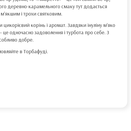
чного деревно-карамельного смаку тут додається
 м'якшим і трохи святковим.
и цикорієвий корінь і аромат. Завдяки інуліну м'яко
– це одночасно задоволення і турбота про себе. З
собливо добре.
мовляйте в Торбафуді.