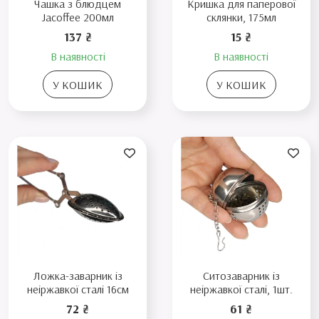
Чашка з блюдцем
Кришка для паперової
Jacoffee 200мл
склянки, 175мл
137 ₴
15 ₴
В наявності
В наявності
У КОШИК
У КОШИК
Ложка-заварник із
Ситозаварник із
неіржавкої сталі 16см
неіржавкої сталі, 1шт.
72 ₴
61 ₴