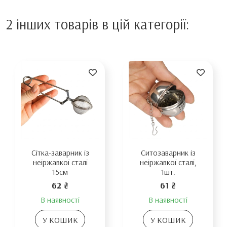
2 інших товарів в цій категорії:
Сітка-заварник із
Ситозаварник із
неіржавкої сталі
неіржавкої сталі,
15см
1шт.
62 ₴
61 ₴
В наявності
В наявності
У КОШИК
У КОШИК