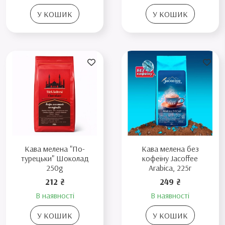
У КОШИК
У КОШИК
Кава мелена "По-
Кава мелена без
турецьки" Шоколад
кофеїну Jacoffee
250g
Arabica, 225г
212 ₴
249 ₴
В наявності
В наявності
У КОШИК
У КОШИК