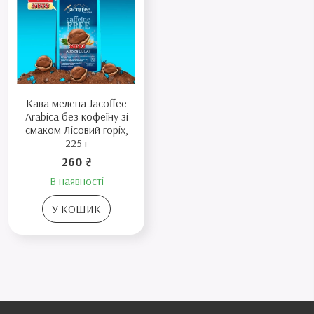
Кава мелена Jacoffee
Arabica без кофеїну зі
смаком Лісовий горіх,
225 г
260 ₴
В наявності
У КОШИК