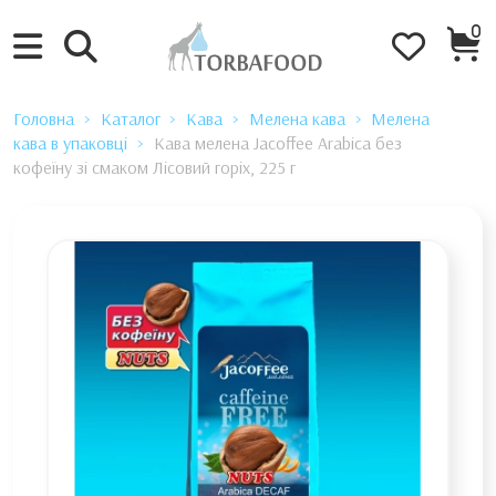
0
Головна
Каталог
Кава
Мелена кава
Мелена
кава в упаковці
Кава мелена Jacoffee Arabica без
кофеїну зі смаком Лісовий горіх, 225 г