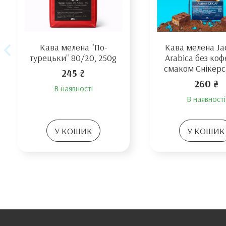
Кава мелена "По-
Кава мелена Ja
турецьки" 80/20, 250g
Arabica без кофе
смаком Снікерс,
245 ₴
260 ₴
В наявності
В наявності
У КОШИК
У КОШИК