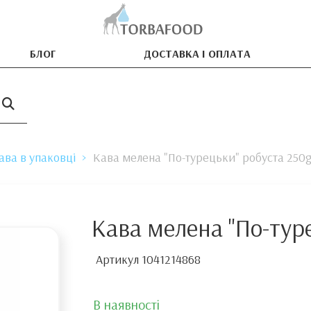
БЛОГ
ДОСТАВКА І ОПЛАТА
ава в упаковці
Кава мелена "По-турецьки" робуста 250
Кава мелена "По-тур
Артикул
1041214868
В наявності