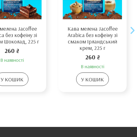
мелена Jacoffee
Кава мелена Jacoffee
ca без кофеїну зі
Arabica без кофеїну зі
м Шоколад, 225 г
смаком Ірландський
крем, 225 г
260 ₴
260 ₴
В наявності
В наявності
У КОШИК
У КОШИК