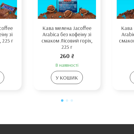
coffee
Кава мелена Jacoffee
Кава 
їну зі
Arabica без кофеїну зі
Arabi
 225 г
смаком Лісовий горіх,
смако
225 г
260 ₴
В наявності
У КОШИК