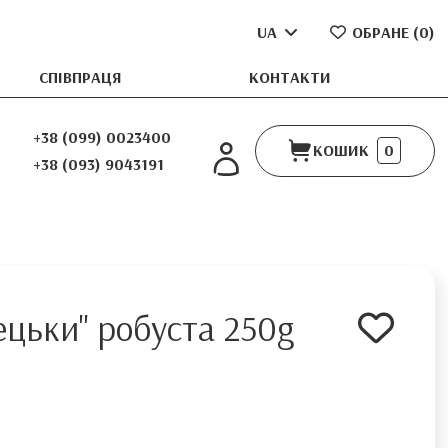
UA
ОБРАНЕ (
0
)
СПІВПРАЦЯ
КОНТАКТИ
+38 (099) 0023400
КОШИК
0
+38 (093) 9043191
g
ецьки" робуста 250g