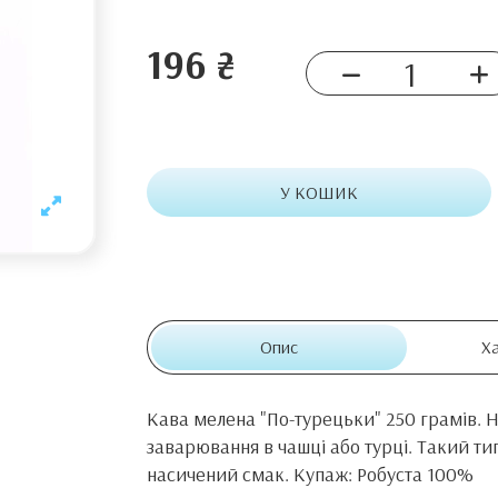
196 ₴
У КОШИК
Опис
Х
Кава мелена "По-турецьки" 250 грамів. 
заварювання в чашці або турці. Такий т
насичений смак. Купаж: Робуста 100%