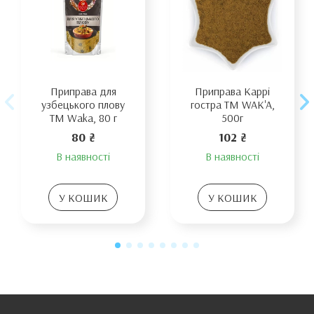
Приправа для
Приправа Каррі
узбецького плову
гостра ТМ WAK'A,
ТМ Waka, 80 г
500г
80 ₴
102 ₴
В наявності
В наявності
У КОШИК
У КОШИК