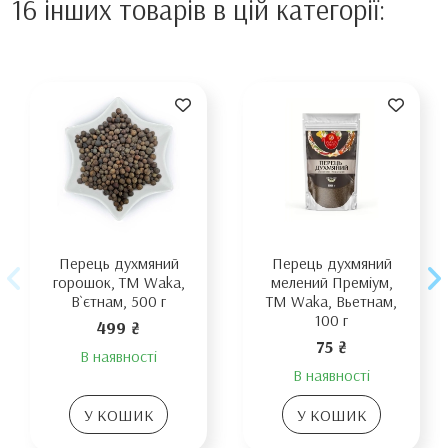
16 інших товарів в цій категорії:
Перець духмяний
Перець духмяний
горошок, TM Waka,
мелений Преміум,
В`єтнам, 500 г
TM Waka, Вьетнам,
100 г
499 ₴
75 ₴
В наявності
В наявності
У КОШИК
У КОШИК