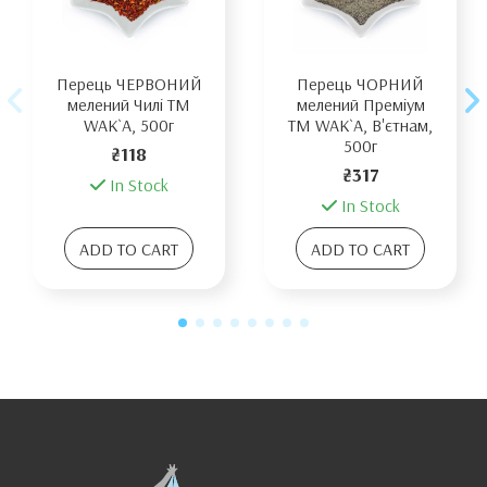
Перець ЧЕРВОНИЙ
Перець ЧОРНИЙ
мелений Чилі TM
мелений Преміум
WAK`A, 500г
TM WAK`A, В'єтнам,
500г
₴118
₴317
In Stock
In Stock
ADD TO CART
ADD TO CART