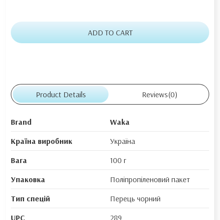
ADD TO CART
Product Details
Reviews
(0)
Brand
Waka
Країна виробник
Україна
Вага
100 г
Упаковка
Поліпропіленовий пакет
Тип спецій
Перець чорний
UPC
289