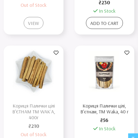
₴230
Out of Stock
In Stock
VIEW
ADD TO CART
Кориця Палички цілі
Кориця Палички цілі,
В'ЄТНАМ TM WAK`A,
В'єтнам, TM Waka, 40 г
400г
₴56
₴210
In Stock
Out of Stock