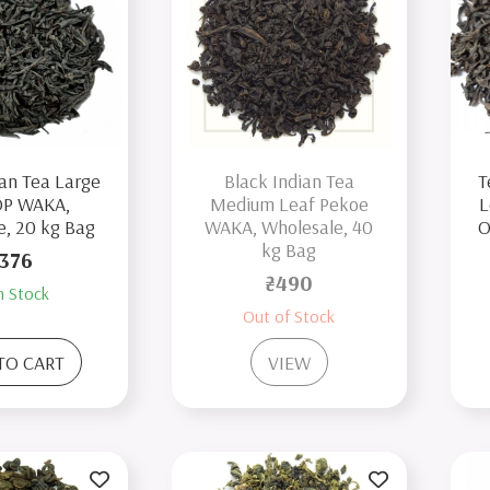
ian Tea Large
Black Indian Tea
T
OP WAKA,
Medium Leaf Pekoe
L
e, 20 kg Bag
WAKA, Wholesale, 40
O
kg Bag
376
₴490
n Stock
Out of Stock
TO CART
VIEW