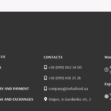
 US
CONTACTS
Wor
S
+38 (099) 002 34 00
+38 (099) 458 25 26
Exp
RY AND PAYMENT
company@torbafood.ua
NS AND EXCHANGES
Dnipro, K.Gordienko str, 2