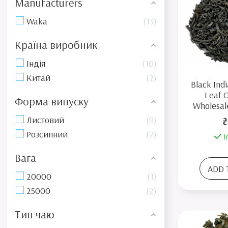
Manufacturers
Waka
13
Країна виробник
Індія
10
Китай
2
Black Ind
Leaf 
Форма випуску
Wholesal
Листовий
9
₴
Розсипний
2
I
Вага
ADD 
20000
1
25000
2
Тип чаю