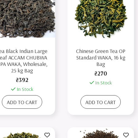
ea Black Indian Large
Chinese Green Tea OP
eaf ACCAM CHUBWA
Standard WAKA, 16 kg
PA WAKA, Wholesale,
Bag
25 kg Bag
₴270
₴392
In Stock
In Stock
ADD TO CART
ADD TO CART