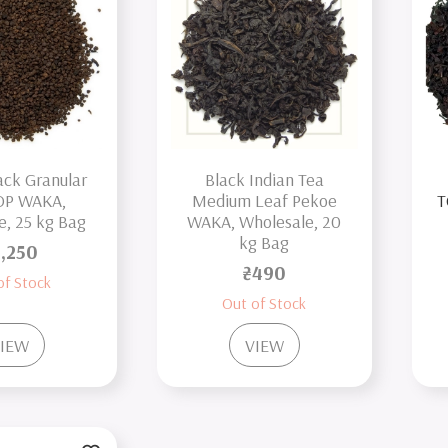
ack Granular
Black Indian Tea
OP WAKA,
Medium Leaf Pekoe
T
e, 25 kg Bag
WAKA, Wholesale, 20
kg Bag
,250
₴490
of Stock
Out of Stock
IEW
VIEW