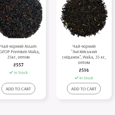
Чай чорний Assam
Чай чорний
GFOP Premium Waka,
"Англійський
25кг, оптом
сніданок", Waka, 25 кг,
оптом
₴557
₴514
In Stock
In Stock
ADD TO CART
ADD TO CART