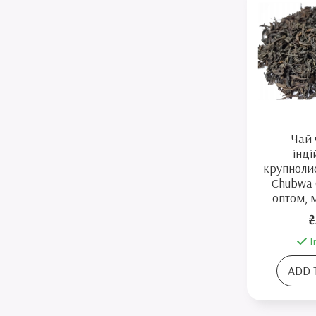
Чай
інд
крупноли
Chubwa 
оптом, 
₴
I
ADD 