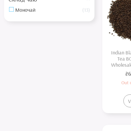
Моночай
13
Indian Bl
Tea B
Wholesal
₴6
Out 
V