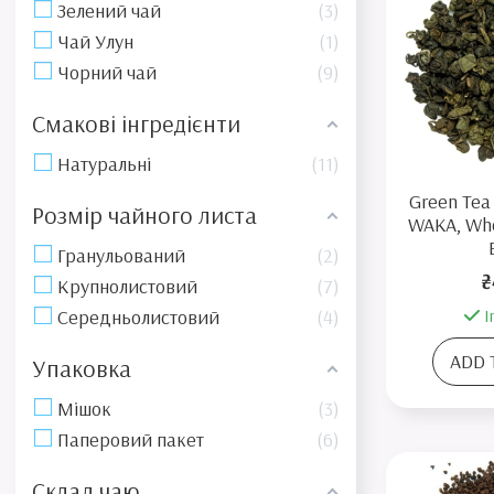
Зелений чай
3
Чай Улун
1
Чорний чай
9
Смакові інгредієнти
Натуральні
11
Green Tea 
Розмір чайного листа
WAKA, Who
Гранульований
2
₴
Крупнолистовий
7
I
Середньолистовий
4
ADD 
Упаковка
Мішок
3
Паперовий пакет
6
Склад чаю