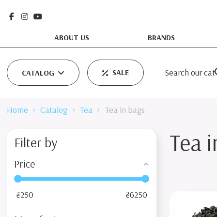
ABOUT US
BRANDS
SALE
CATALOG
Home
Catalog
Tea
Tea in bags
Tea i
Filter by
Price
₴
250
₴
6250