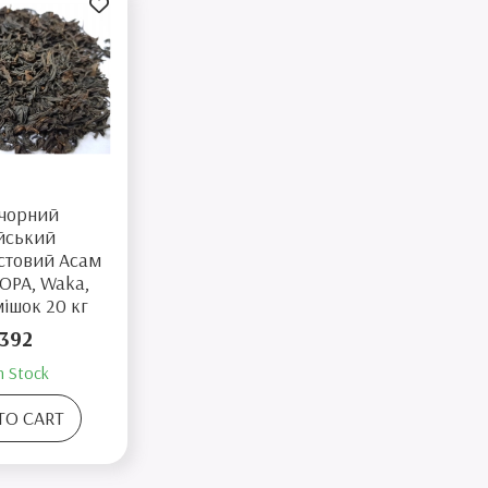
 чорний
ійський
стовий Aсам
OPA, Waka,
мішок 20 кг
392
n Stock
TO CART