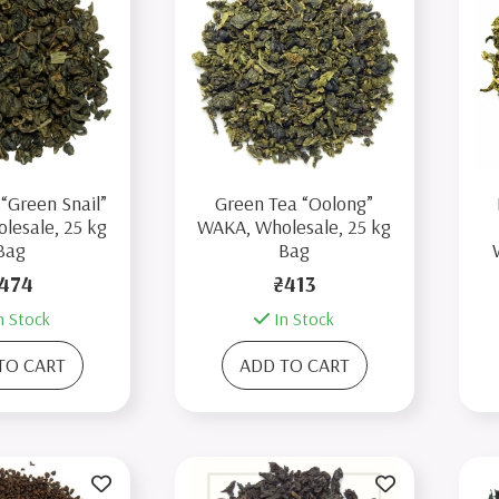
“Green Snail”
Green Tea “Oolong”
lesale, 25 kg
WAKA, Wholesale, 25 kg
Bag
Bag
474
₴413
n Stock
In Stock
TO CART
ADD TO CART