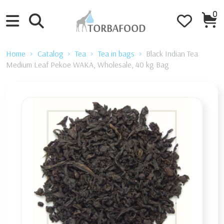
0
Home
Catalog
Tea
Tea in bags
Black Indian Tea
Medium Leaf Pekoe WAKA, Wholesale, 40 kg Bag