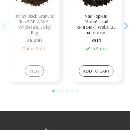
Indian Black Granular
Чай чорний
Tea BOP WAKA,
"Англійський
Wholesale, 25 kg
сніданок", Waka, 25
Bag
кг, оптом
₴6,250
₴514
Out of Stock
In Stock
VIEW
ADD TO CART