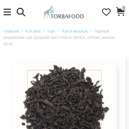
0
Главная
Каталог
Чай
Чай в мешках
Чёрный
индийский чай средний лист Pekoe WAKA, оптом, мешок
40 кг