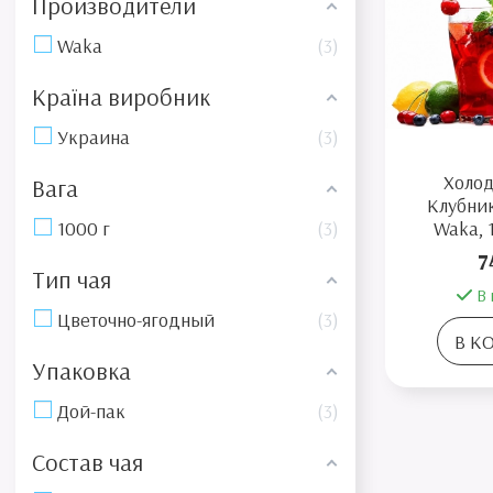
Производители
Waka
3
Країна виробник
Украина
3
Холо
Вага
Клубни
Waka, 
1000 г
3
7
Тип чая
В 
Цветочно-ягодный
3
В К
Упаковка
Дой-пак
3
Состав чая