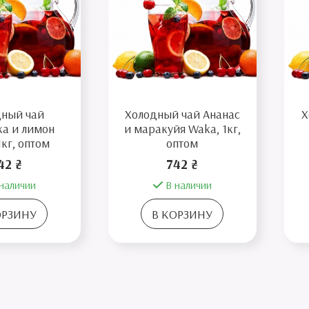
дный чай
Холодный чай Ананас
Х
ка и лимон
и маракуйя Waka, 1кг,
1кг, оптом
оптом
42 ₴
742 ₴
наличии
В наличии
ОРЗИНУ
В КОРЗИНУ