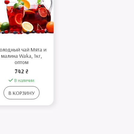
олодный чай Мята и
малина Waka, 1кг,
оптом
742 ₴
В наличии
В КОРЗИНУ