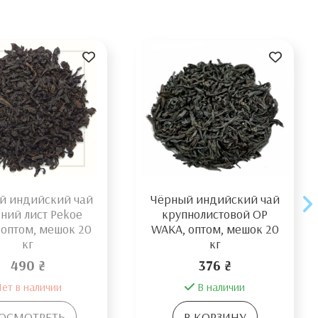
й индийский чай
Чёрный индийский чай
ний лист Pekoe
крупнолистовой OP
 оптом, мешок 20
WAKA, оптом, мешок 20
кг
кг
490 ₴
376 ₴
ет в наличии
В наличии
ОСМОТРЕТЬ
В КОРЗИНУ