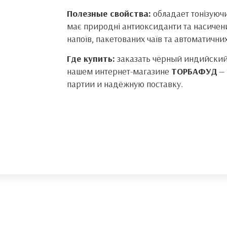
Полезные свойства:
обладает тонізуюч
має природні антиоксиданти та насичени
напоїв, пакетованих чаїв та автоматичн
Где купить:
заказать чёрный индийский
нашем интернет-магазине
ТОРБАФУД
— 
партии и надёжную поставку.