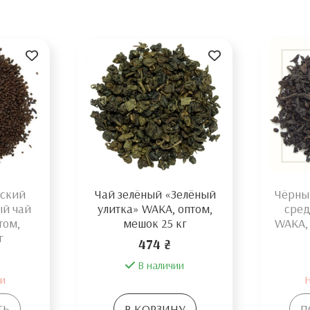
ский
Чай зелёный «Зелёный
Чёрны
ый чай
улитка» WAKA, оптом,
сред
том,
мешок 25 кг
WAKA,
г
474 ₴
В наличии
ии
Н
ТЬ
В КОРЗИНУ
П