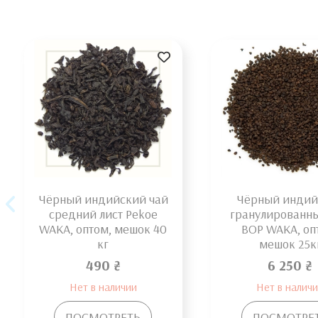
Чёрный индийский чай
Чёрный индий
средний лист Pekoe
гранулированн
WAKA, оптом, мешок 40
BOP WAKA, оп
кг
мешок 25к
490 ₴
6 250 ₴
Нет в наличии
Нет в налич
ПОСМОТРЕТЬ
ПОСМОТРЕ