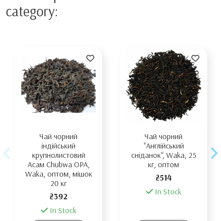
category:
Чай чорний
Чай чорний
індійський
"Англійський
крупнолистовий
сніданок", Waka, 25
Aсам Chubwa OPA,
кг, оптом
Waka, оптом, мішок
₴514
20 кг
In Stock
₴392
In Stock