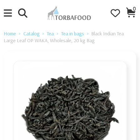
0
Home
Catalog
Tea
Tea in bags
Black Indian Tea
Large Leaf OP WAKA, Wholesale, 20 kg Bag