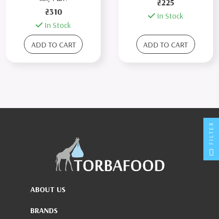
₴225
₴310
In Stock
In Stock
ADD TO CART
ADD TO CART
FILTER
ABOUT US
BRANDS