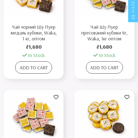
FILTER
Чай чорний Шу Пуер
Чай Шу Пуер
медаль кубики, Waka,
пресований кубики 6г,
1 кг, оптом
Waka, 1кг оптом
₴1,680
₴1,680
In Stock
In Stock
ADD TO CART
ADD TO CART