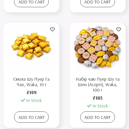
ADD TO CART
ADD TO CART
Смола Шу Пуер Га
Набір чаю Пуер Шу та
Чао, Waka, 10 г
Шен (Асорті), Waka,
100 г
₴149
₴185
In Stock
In Stock
ADD TO CART
ADD TO CART