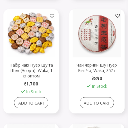
Набір чаю Пуер Шу та
Чай чорний Шу Пуер
Шен (Асорті), Waka, 1
Бінг Ча, Waka, 357 г
кг оптом
₴840
₴1,700
In Stock
In Stock
ADD TO CART
ADD TO CART