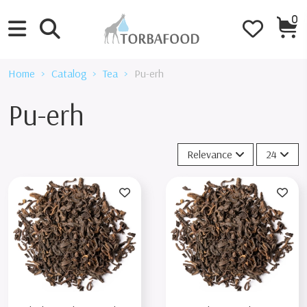
0
Home
Catalog
Tea
Pu-erh
Pu-erh
Relevance
24