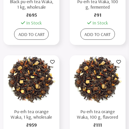
Black pu-erh tea Waka,
Pu-erh tea Waka, 100
1 kg, wholesale
g, fermented
₴695
₴91
In Stock
In Stock
ADD TO CART
ADD TO CART
Pu-erh tea orange
Pu-erh tea orange
Waka, 1 kg, wholesale
Waka, 100 g, flavored
₴959
₴111