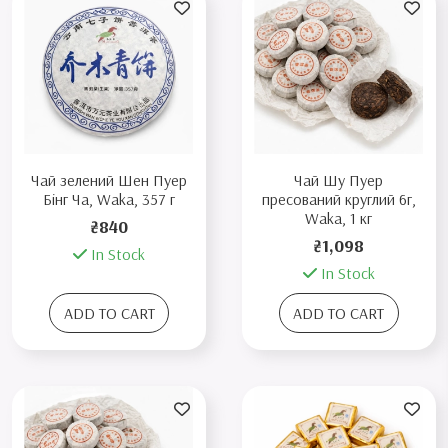
Чай зелений Шен Пуер
Чай Шу Пуер
Бінг Ча, Waka, 357 г
пресований круглий 6г,
Waka, 1 кг
₴840
₴1,098
In Stock
In Stock
ADD TO CART
ADD TO CART