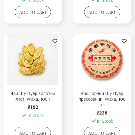
In Stock
In Stock
ADD TO CART
ADD TO CART
Чай Шу Пуер золотий
Чай чорний Шу Пуер
лист, Waka, 100 г
пресований, Waka, 100
г
₴162
₴226
In Stock
In Stock
ADD TO CART
ADD TO CART