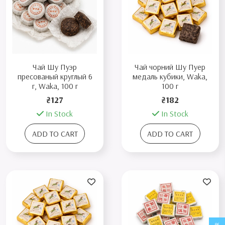
Чай Шу Пуэр
Чай чорний Шу Пуер
пресованый круглый 6
медаль кубики, Waka,
г, Waka, 100 г
100 г
₴127
₴182
In Stock
In Stock
ADD TO CART
ADD TO CART