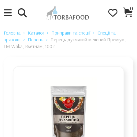
0
Головна
Каталог
Приправи та спеції
Спеції та
прянощі
Перець
Перець духмяний мелений Преміум,
TM Waka, Вьетнам, 100 г