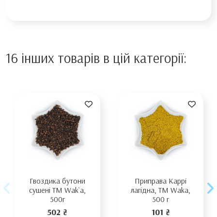
16 інших товарів в цій категорії:
Гвоздика бутони
Приправа Каррі
сушені TM Wak`a,
лагідна, ТМ Waka,
500г
500 г
502 ₴
101 ₴