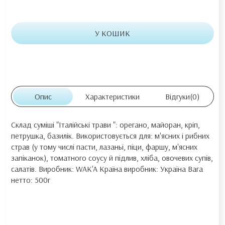
У КОШИК
Опис
Характеристики
Відгуки
(0)
Склад суміші "Італійські трави ": орегано, майоран, кріп,
петрушка, базилік. Використовується для: м'ясних і рибних
страв (у тому числі пасти, лазаньї, піци, фаршу, м'ясних
запіканок), томатного соусу й підлив, хліба, овочевих супів,
салатів. Виробник: WAK'A Країна виробник: Україна Вага
нетто: 500г