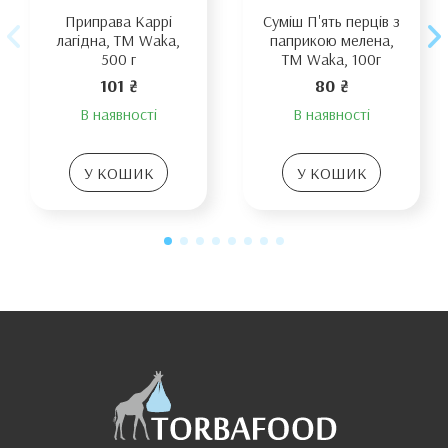
Приправа Каррі
Суміш П'ять перців з
лагідна, ТМ Waka,
паприкою мелена,
500 г
TM Waka, 100г
101 ₴
80 ₴
В наявності
В наявності
У КОШИК
У КОШИК