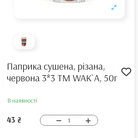
Паприка сушена, різана,
червона 3*3 TM WAK`A, 50г
В наявності
43 ₴