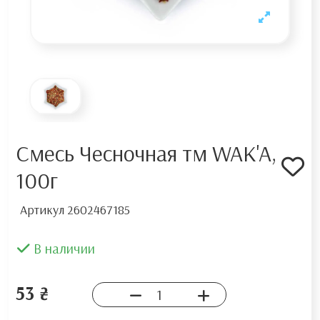
Смесь Чесночная тм WAK'A,
100г
Артикул
2602467185
В наличии
53 ₴