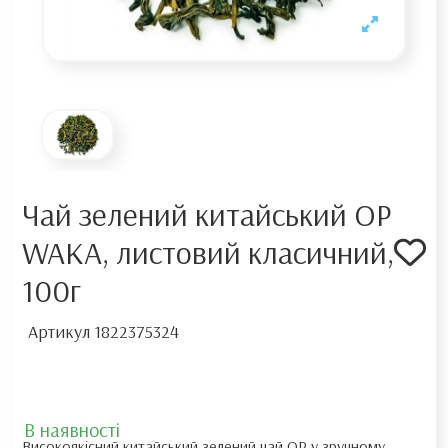
Чай зелений китайський OP
WAKA, листовий класичний,
100г
Артикул
1822375324
В наявності
Високоякісний китайський зелений чай ОР у зручному