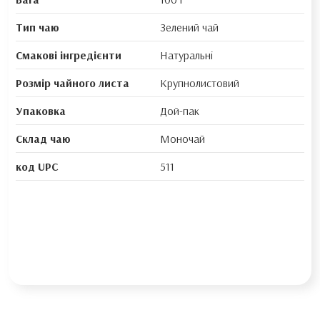
Тип чаю
Зелений чай
Смакові інгредієнти
Натуральні
Розмір чайного листа
Крупнолистовий
Упаковка
Дой-пак
Склад чаю
Моночай
код UPC
511