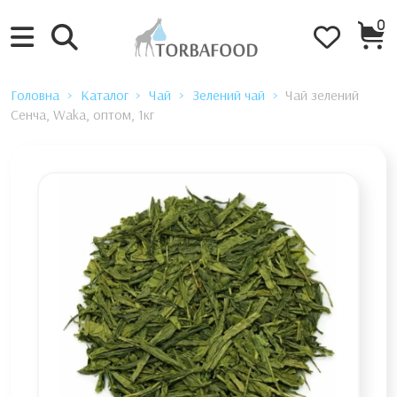
0
Головна
Каталог
Чай
Зелений чай
Чай зелений
Сенча, Waka, оптом, 1кг