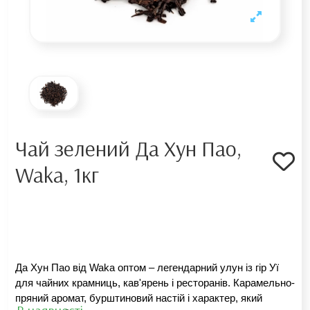
Чай зелений Да Хун Пао,
Waka, 1кг
Да Хун Пао від Waka оптом – легендарний улун із гір Уї 
для чайних крамниць, кав'ярень і ресторанів. Карамельно-
пряний аромат, бурштиновий настій і характер, який 