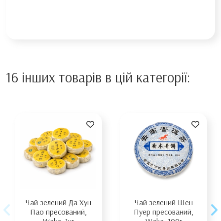
16 інших товарів в цій категорії:
Чай зелений Да Хун
Чай зелений Шен
Пао пресований,
Пуер пресований,
Waka, 1кг
Waka, 100г