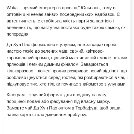
Waka – прямий імпортер із провінції Юньнань, тому в
оптовій ціні немає зайвих посередницьких надбавок. Є
автентичність, є стабільна якість партія за партією і
впевненість, що наступна поставка буде такою самою, як
попередня.
Да Хун Пао формально є улуном, але за характером
настою тяжіє до зелених чаїв: свіжий, квітково-
карамельний аромат, щільний маслянистий смак із нотами
прянощів і легким димним фіналом. Заварюється
кількаразово – кожен пролив розкриває новий відтінок, що
особливо цінується серед гостей, які розбираються в чаї, і
підкуповує тих, хто тільки починає знайомство з улунами.
Кілограм – зручний формат для продажу на вагу,
порційної подачі або фасування під власну марку.
Замовте чай Да Хун Пао оптом в Торбафуді, щоб ваша
чайна карта стала джерелом прибутку.