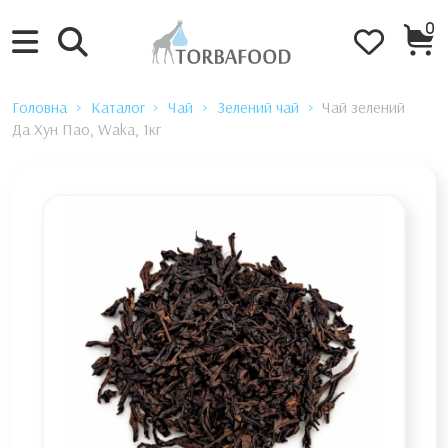
0
Головна
Каталог
Чай
Зелений чай
Чай зелений
Да Хун Пао, Waka, 1кг