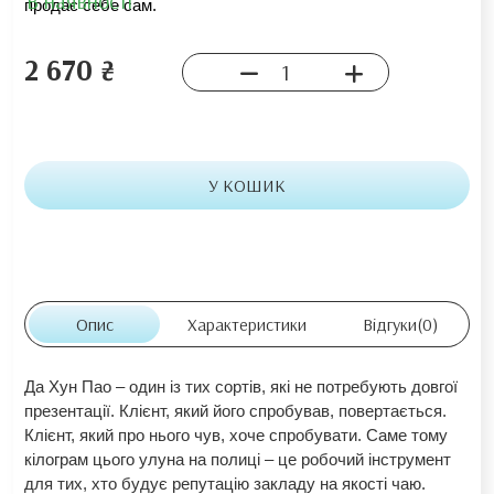
В наявності
продає себе сам.
2 670 ₴
У КОШИК
Опис
Характеристики
Відгуки
(0)
Да Хун Пао – один із тих сортів, які не потребують довгої
презентації. Клієнт, який його спробував, повертається.
Клієнт, який про нього чув, хоче спробувати. Саме тому
кілограм цього улуна на полиці – це робочий інструмент
для тих, хто будує репутацію закладу на якості чаю.