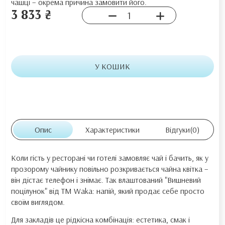
чашці – окрема причина замовити його.
3 833 ₴
У КОШИК
Опис
Характеристики
Відгуки
(0)
Коли гість у ресторані чи готелі замовляє чай і бачить, як у
прозорому чайнику повільно розкривається чайна квітка –
він дістає телефон і знімає. Так влаштований "Вишневий
поцілунок" від ТМ Waka: напій, який продає себе просто
своїм виглядом.
Для закладів це рідкісна комбінація: естетика, смак і