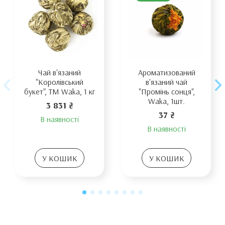
Чай в'язаний
Ароматизований
"Королівський
в'язаний чай
букет", TM Waka, 1 кг
"Промінь сонця",
Waka, 1шт.
3 831 ₴
37 ₴
В наявності
В наявності
У КОШИК
У КОШИК