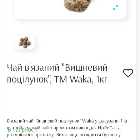
Чай в'язаний "Вишневий
поцілунок", TM Waka, 1кг
В'язаний чай "Вишневий поцілунок" Waka у фасуванні 1 кг -
елітний зелений чай з ароматом вишні для HoReCa та
В наявності
роздрібного продажу. Видовище розкриття бутона у