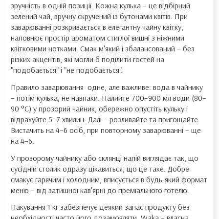
зручність в одній позиції. Кожна кулька – це відбірний
зелений чай, вручну скручений із бутонами квітів. При
заварюванні розкривається в елегантну чайну квітку,
наповнює простір ароматом стиглої вишні з ніжними
квітковими нотками. Смак м'який і збалансований – без
різких акцентів, які могли б поділити гостей на
"подобається" і "не подобається".
Правило заварювання одне, але важливе: вода в чайнику
– потім кулька, не навпаки. Налийте 700–900 мл води (80–
90 °C) у прозорий чайник, обережно опустіть кульку і
відрахуйте 5–7 хвилин. Далі – розливайте та пригощайте.
Вистачить на 4–6 осіб, при повторному заварюванні – ще
на 4–6.
У прозорому чайнику або склянці напій виглядає так, що
сусідній столик одразу цікавиться, що це таке. Добре
смакує гарячим і холодним, вписується в будь-який формат
меню – від затишної кав'ярні до преміального готелю.
Пакування 1 кг забезпечує деякий запас продукту без
необхідності часто його дозамовляти. Waka – власна