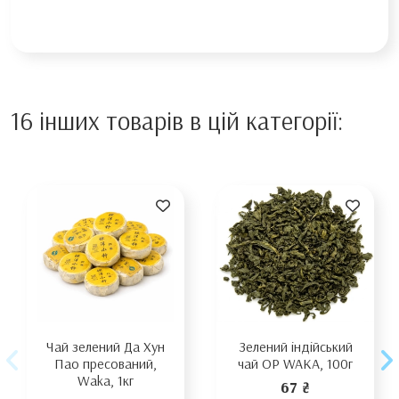
16 інших товарів в цій категорії:
Чай зелений Да Хун
Зелений індійський
Пао пресований,
чай OP WAKA, 100г
Waka, 1кг
67 ₴