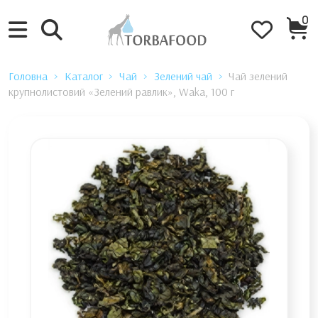
0
Головна
Каталог
Чай
Зелений чай
Чай зелений
крупнолистовий «Зелений равлик», Waka, 100 г