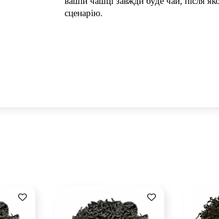
вашій чашці завжди буде чай, після як
сценарію.