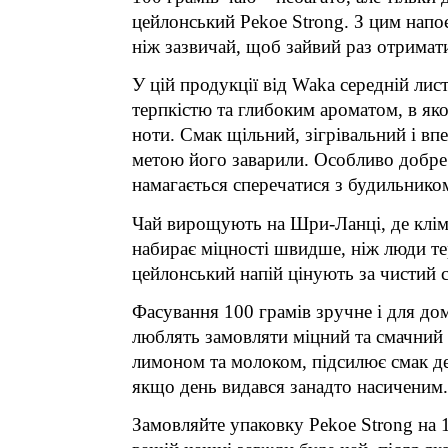
цейлонський Pekoe Strong. З цим напо
ніж зазвичай, щоб зайвий раз отримат
У цій продукції від Waka середній лист
терпкістю та глибоким ароматом, в яко
ноти. Смак щільний, зігрівальний і впе
метою його заварили. Особливо добре в
намагається сперечатися з будильнико
Чай вирощують на Шри-Ланці, де кліма
набирає міцності швидше, ніж люди те
цейлонський напій цінують за чистий с
Фасування 100 грамів зручне і для дома
люблять замовляти міцний та смачний 
лимоном та молоком, підсилює смак дес
якщо день видався занадто насиченим.
Замовляйте упаковку Pekoe Strong на 1