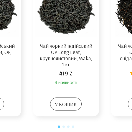
йський
Чай чорний індійський
Чай ч
, OP,
OP Long Leaf,
«
крупнолистовий, Waka,
сніда
1 кг
419 ₴
В наявності
У КОШИК