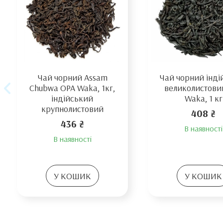
Чай чорний Assam
Чай чорний інді
Chubwa OPA Waka, 1кг,
великолистовий
індійський
Waka, 1 кг
крупнолистовий
408 ₴
436 ₴
В наявності
В наявності
У КОШИК
У КОШИК