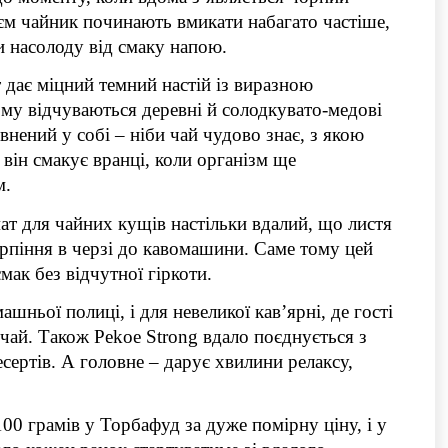
єм чайник починають вмикати набагато частіше, 
и насолоду від смаку напою. 
 дає міцний темний настій із виразною 
му відчуваються деревні й солодкувато-медові 
внений у собі – ніби чай чудово знає, з якою 
ін смакує вранці, коли організм ще 
м.
т для чайних кущів настільки вдалий, що листя 
рпіння в черзі до кавомашини. Саме тому цей 
мак без відчутної гіркоти.
шньої полиці, і для невеликої кав’ярні, де гості 
чай. Також Pekoe Strong вдало поєднується з 
ертів. А головне – дарує хвилини релаксу, 
 
00 грамів у Торбафуд за дуже помірну ціну, і у 