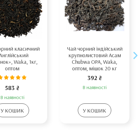
орний класичний
Чай чорний індійський
Англійський
крупнолистовий Aсам
нок», Waka, 1кг,
Chubwa OPA, Waka,
оптом
оптом, мішок 20 кг
392 ₴
583 ₴
В наявності
В наявності
У КОШИК
У КОШИК