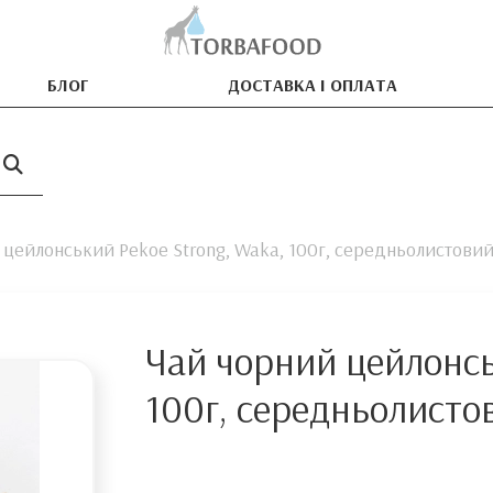
БЛОГ
ДОСТАВКА І ОПЛАТА
 цейлонський Pekoe Strong, Waka, 100г, середньолистови
Чай чорний цейлонсь
100г, середньолисто