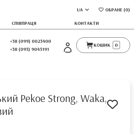
UA
ОБРАНЕ (
0
)
СПІВПРАЦЯ
КОНТАКТИ
+38 (099) 0023400
КОШИК
0
+38 (093) 9043191
й
кий Pekoe Strong, Waka,
вий