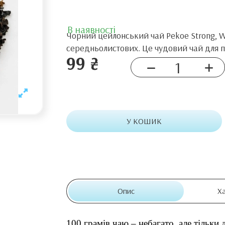
В наявності
Чорний цейлонський чай Pekoe Strong, Wa
середньолистових. Це чудовий чай для п
99 ₴
У КОШИК
Опис
Х
100 грамів чаю – небагато, але тільки