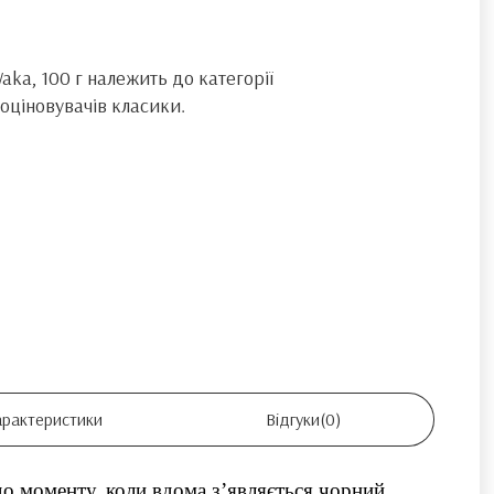
ka, 100 г належить до категорії
оціновувачів класики.
арактеристики
Відгуки
(0)
 до моменту, коли вдома з’являється чорний 