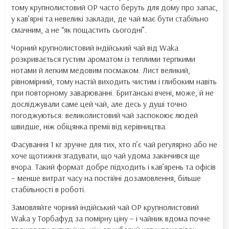
тому крупнолистовий OP часто беруть для дому про запас,
у кав’ярні та невеликі заклади, де чай має бути стабільно
смачним, а не “як пощастить сьогодні”.
Чорний крупнолистовий індійський чай від Waka
розкривається густим ароматом із теплими терпкими
нотами й легким медовим посмаком. Лист великий,
рівномірний, тому настій виходить чистим і глибоким навіть
при повторному заварюванні. Британські вчені, може, й не
досліджували саме цей чай, але десь у душі точно
погоджуються: великолистовий чай заспокоює людей
швидше, ніж обіцянка премії від керівництва.
Фасування 1 кг зручне для тих, хто п’є чай регулярно або не
хоче щотижня згадувати, що чай удома закінчився ще
вчора. Такий формат добре підходить і кав’ярень та офісів
– менше витрат часу на постійні дозамовлення, більше
стабільності в роботі.
Замовляйте чорний індійський чай OP крупнолистовий
Waka у Торбафуд за помірну ціну – і чайник вдома почне