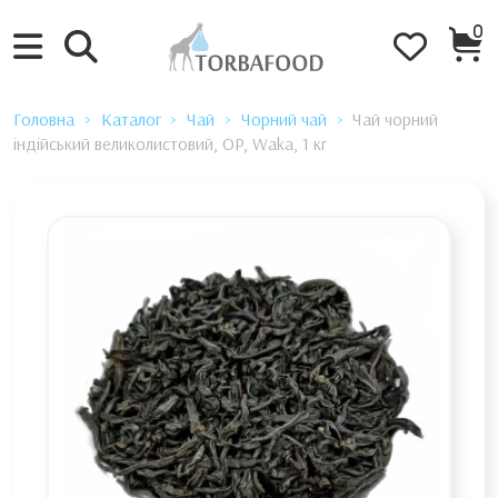
0
Головна
Каталог
Чай
Чорний чай
Чай чорний
індійський великолистовий, OP, Waka, 1 кг