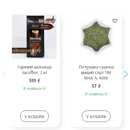
Гарячий шоколад
Петрушка сушена
Jacoffee, 2 кг
вищий сорт TM
WAK`A, 400г
555 ₴
57 ₴
В наявності
В наявності
У КОШИК
У КОШИК