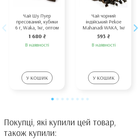
Чай Шу Пуер
Чай чорний
пресований, кубики
індійський Pekoe
6 г, Waka, 1кг, оптом
Mahanadi WAKA, 1кг
1 680 ₴
593 ₴
В наявності
В наявності
У КОШИК
У КОШИК
Покупці, які купили цей товар,
також купили: