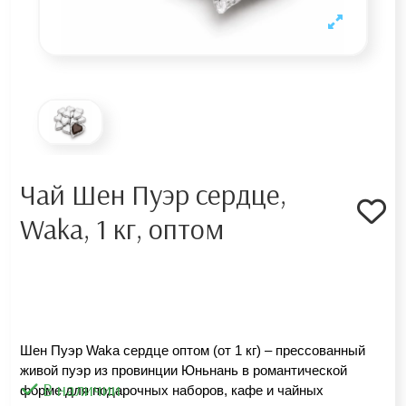
Чай Шен Пуэр сердце,
Waka, 1 кг, оптом
Шен Пуэр Waka сердце оптом (от 1 кг) – прессованный 
живой пуэр из провинции Юньнань в романтической 
В наличии
форме для подарочных наборов, кафе и чайных 