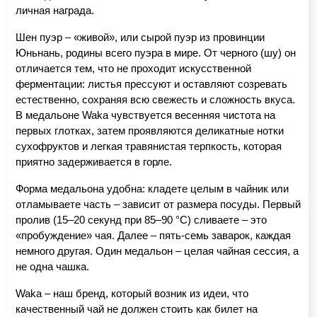
личная награда.
Шен пуэр – «живой», или сырой пуэр из провинции 
Юньнань, родины всего пуэра в мире. От черного (шу) он 
отличается тем, что не проходит искусственной 
ферментации: листья прессуют и оставляют созревать 
естественно, сохраняя всю свежесть и сложность вкуса. 
В медальоне Waka чувствуется весенняя чистота на 
первых глотках, затем проявляются деликатные нотки 
сухофруктов и легкая травянистая терпкость, которая 
приятно задерживается в горле.
Форма медальона удобна: кладете целым в чайник или 
отламываете часть – зависит от размера посуды. Первый 
пролив (15–20 секунд при 85–90 °C) сливаете – это 
«пробуждение» чая. Далее – пять-семь заварок, каждая 
немного другая. Один медальон – целая чайная сессия, а 
не одна чашка.
Waka – наш бренд, который возник из идеи, что 
качественный чай не должен стоить как билет на 