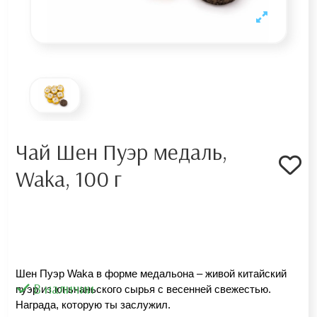
Чай Шен Пуэр медаль,
Waka, 100 г
Шен Пуэр Waka в форме медальона – живой китайский 
В наличии
пуэр из юньнаньского сырья с весенней свежестью. 
Награда, которую ты заслужил.