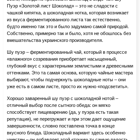
Пуэр «Золотой лист Шоколад» – это не сладости с 
чашкой кипятка, а шоколадная нотка, которая возникает 
из вкуса ферментированного листа так естественно, 
будто именно так это и было задумано самой природой. 
Собственно, примерно так и было, хотя не обошлось без 
вмешательства украинского производителя.
Шу пуэр – ферментированный чай, который в процессе 
«влажного» созревания приобретает насыщенный, 
глубокий вкус с характерными землистыми и древесными 
оттенками. Это та самая основа, которую чайные мастера 
выбирают, чтобы подчеркнуть шоколадные ноты – они 
уже есть в самом листе, просто их нужно «подсветить».
Хорошо заваренный шу пуэр с шоколадной нотой – 
отличный выбор после сытного обеда: он мягко 
способствует пищеварению (да, у пуэра есть такая 
репутация), не перегружает и при этом дает ощущение 
завершенности, словно поставлена точка в конце 
вкусного блюда. Шоколадный вариант здесь особенно 
уместен – он добавляет этой «точке» ту самую радость, 