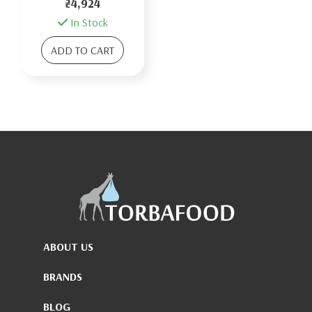
₴4,924
In Stock
ADD TO CART
ABOUT US
BRANDS
BLOG