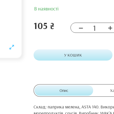
В наявності
105 ₴
У КОШИК
Опис
Х
Склад: паприка мелена, ASTA 140. Використ
морепродуктів, соусів. Виробник: WAK'A К