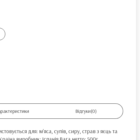
арактеристики
Відгуки
(0)
овується для: м'яса, супів, сиру, страв з яєць та
раїна виробник: Іспанія Вага нетто: 500г