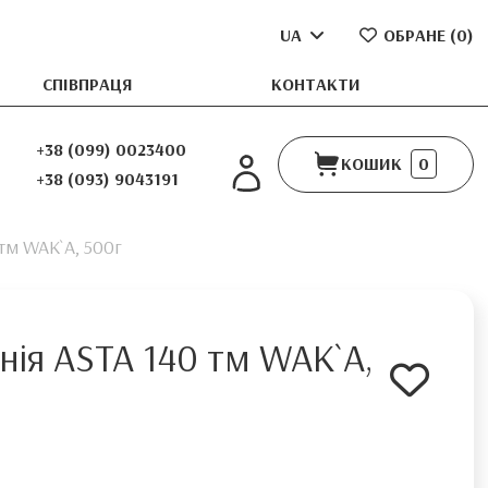
UA
ОБРАНЕ (
0
)
СПІВПРАЦЯ
КОНТАКТИ
+38 (099) 0023400
КОШИК
0
+38 (093) 9043191
тм WAK`A, 500г
нія ASTA 140 тм WAK`A,