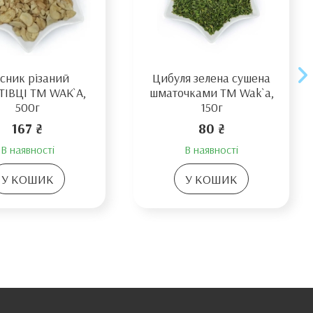
сник різаний
Цибуля зелена сушена
ІВЦІ TM WAK`A,
шматочками TM Wak`a,
500г
150г
167 ₴
80 ₴
В наявності
В наявності
У КОШИК
У КОШИК