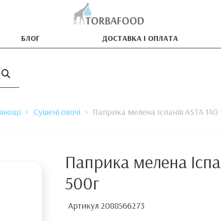
БЛОГ
ДОСТАВКА І ОПЛАТА
рянощі
Сушені овочі
Паприка мелена Іспанія ASTA 140 
Паприка мелена Іспа
500г
Артикул
2088566273