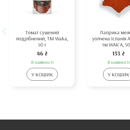
Томат сушений
Паприка мел
подрібнений, TM Waka,
уопчена Іспанія 
50 г
тм WAK`A, 5
46 ₴
153 ₴
В наявності
В наявності
У КОШИК
У КОШИК