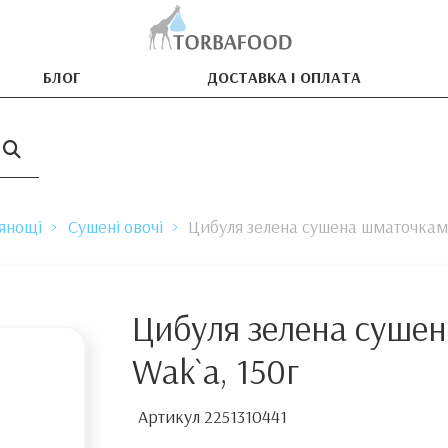
БЛОГ
ДОСТАВКА І ОПЛАТА
рянощі
Сушені овочі
Цибуля зелена сушена шматочкам
Цибуля зелена суше
Wak`a, 150г
Артикул
2251310441