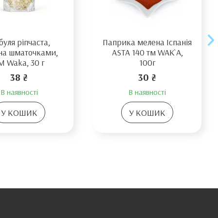
уля ріпчаста,
Паприка мелена Іспанія
на шматочками,
ASTA 140 тм WAK`A,
M Waka, 30 г
100г
38 ₴
30 ₴
В наявності
В наявності
У КОШИК
У КОШИК