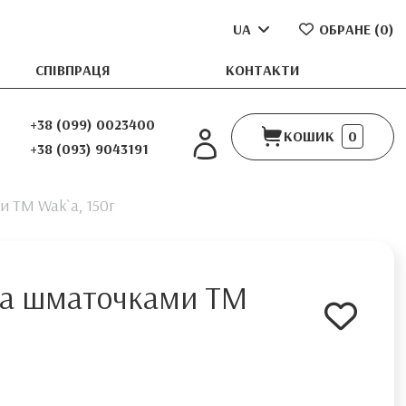
UA
ОБРАНЕ (
0
)
СПІВПРАЦЯ
КОНТАКТИ
+38 (099) 0023400
КОШИК
0
+38 (093) 9043191
и TM Wak`a, 150г
на шматочками TM