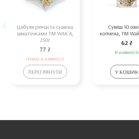
Цибуля ріпчаста сушена
Суміш 10 ово
шматочками TM WAK`A,
копчена, ТМ Wak
250г
62 ₴
77 ₴
В наявності
Немає в наявності
ПЕРЕГЛЯНУТИ
У КОШИК