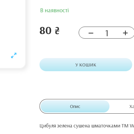
В наявності
80 ₴
У КОШИК
Опис
Х
Цибуля зелена сушена шматочками TM W