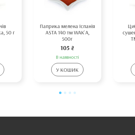
чів
Паприка мелена Іспанія
Циб
a, 50 г
ASTA 140 тм WAK`A,
суше
500г
T
105 ₴
В наявності
У КОШИК