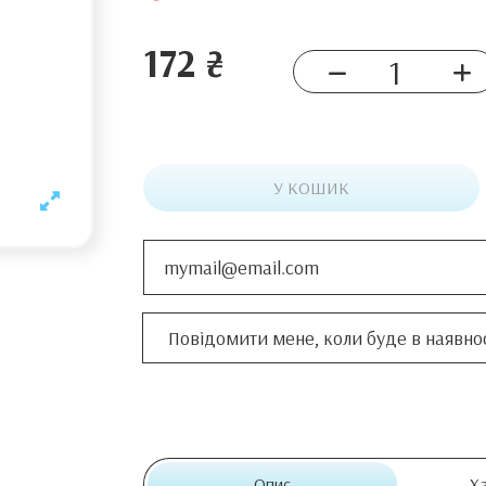
172 ₴
У КОШИК
Опис
Х