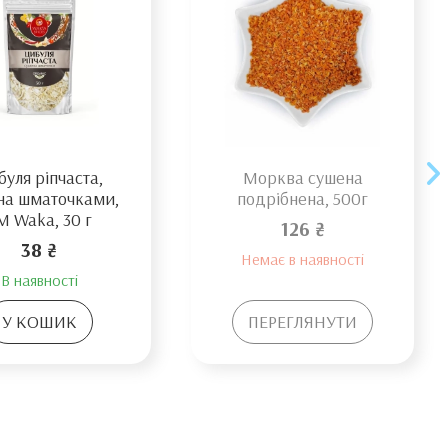
уля ріпчаста,
Морква сушена
на шматочками,
подрібнена, 500г
M Waka, 30 г
126 ₴
38 ₴
Немає в наявності
В наявності
У КОШИК
ПЕРЕГЛЯНУТИ