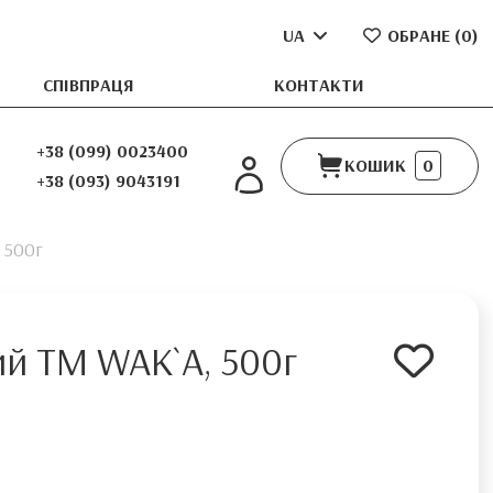
UA
ОБРАНЕ (
0
)
СПІВПРАЦЯ
КОНТАКТИ
+38 (099) 0023400
КОШИК
0
+38 (093) 9043191
 500г
ий TM WAK`A, 500г