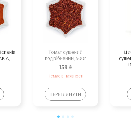
Іспанія
Томат сушений
Циб
AK`A,
подрібнений, 500г
суше
T
139 ₴
Немає в наявності
ПЕРЕГЛЯНУТИ