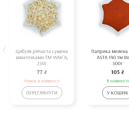
Цибуля ріпчаста сушена
Паприка мелена 
шматочками TM WAK`A,
ASTA 140 тм W
250г
500г
77 ₴
105 ₴
Немає в наявності
В наявності
ПЕРЕГЛЯНУТИ
У КОШИК