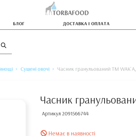
БЛОГ
ДОСТАВКА І ОПЛАТА
рянощі
Сушені овочі
Часник гранульований TM WAK`A,
Часник гранульован
Артикул
2091566744
Немає в наявності