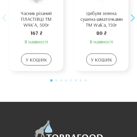
Часник різаний
Цибуля зелена
ПЛАСТІВЦІ TM
сушена шматочками
WAK`A, 500г
TM Wak`a, 150г
167 ₴
80 ₴
В наявності
В наявності
У КОШИК
У КОШИК