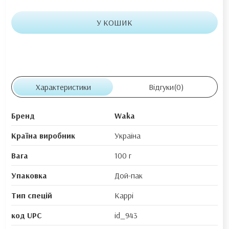
У КОШИК
Характеристики
Відгуки
(0)
Бренд
Waka
Країна виробник
Україна
Вага
100 г
Упаковка
Дой-пак
Тип спецій
Каррі
код UPC
id_943