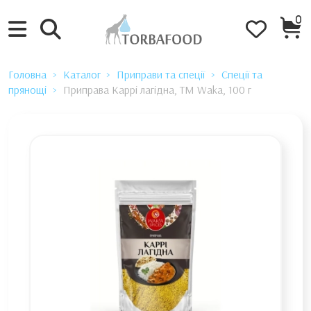
0
Головна
Каталог
Приправи та спеції
Спеції та
прянощі
Приправа Каррі лагідна, ТМ Waka, 100 г