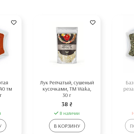
отая
Лук Репчатый, сушеный
Баз
40 тм
кусочками, TM Waka,
реза
г
30 г
38 ₴
и
В наличии
Н
У
В КОРЗИНУ
П