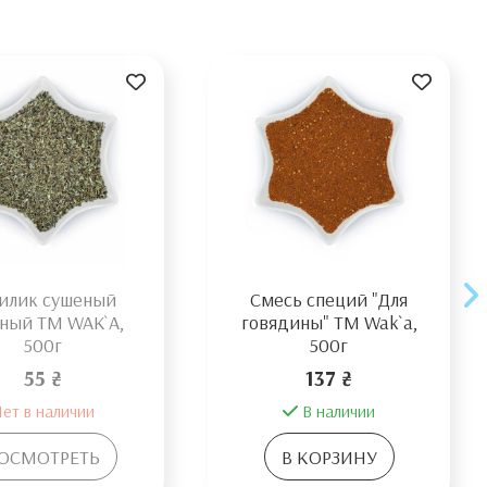
илик сушеный
Смесь специй "Для
ный TM WAK`A,
говядины" TM Wak`a,
500г
500г
55 ₴
137 ₴
ет в наличии
В наличии
ОСМОТРЕТЬ
В КОРЗИНУ