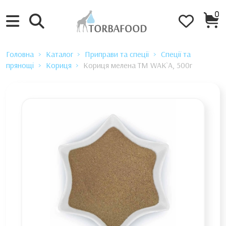
0
Головна
Каталог
Приправи та спеції
Спеції та
прянощі
Кориця
Кориця мелена TM WAK`A, 500г