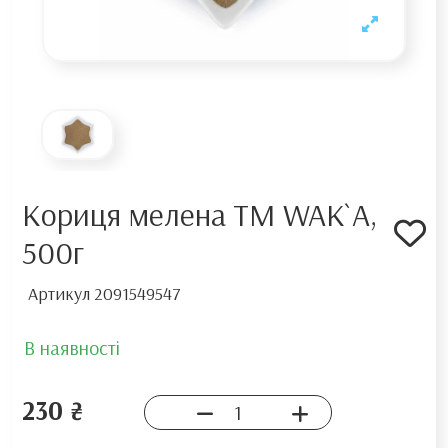
Кориця мелена TM WAK`A,
500г
Артикул
2091549547
В наявності
230 ₴